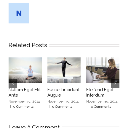
Related Posts
Nullam Eget Elit
Fusce Tincidunt
Eleifend Eget
C
Ante
Augue
Interdum
I
November 3rd, 2014
November 3rd, 2014
November 3rd, 2014
N
|
0 Comments
|
0 Comments
|
0 Comments
|
Leave A Comment