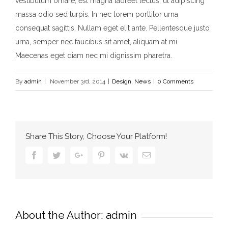
vestibulum ornare, est magna laoreet lectus, ut adipiscing
massa odio sed turpis. In nec lorem porttitor urna
consequat sagittis. Nullam eget elit ante. Pellentesque justo
urna, semper nec faucibus sit amet, aliquam at mi.
Maecenas eget diam nec mi dignissim pharetra.
By
admin
|
November 3rd, 2014
|
Design
,
News
|
0 Comments
Share This Story, Choose Your Platform!
Facebook
Twitter
Google+
Pinterest
Vk
Email
About the Author:
admin