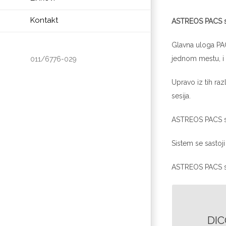
Kontakt
ASTREOS PACS se
Glavna uloga PAC
jednom mestu, i 
011/6776-029
Upravo iz tih r
sesija.
ASTREOS PACS ser
Sistem se sastoj
ASTREOS PACS se
DIC