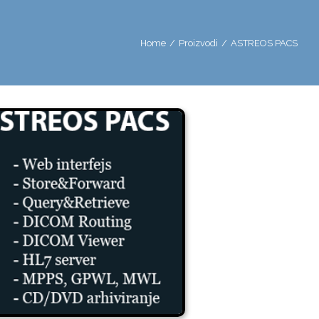
Home
/
Proizvodi
/
ASTREOS PACS