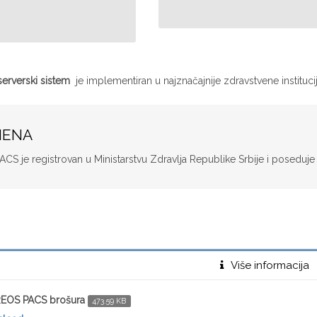
rverski sistem
je implementiran u najznačajnije zdravstvene institucij
MENA
S je registrovan u Ministarstvu Zdravlja Republike Srbije i poseduje 
Više informacija
EOS PACS brošura
473.59 KB