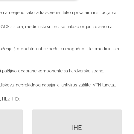
e namenjeno kako zdravstvenim tako i privatnim institucijama
 PACS sistem, medicinski snimci se nalaze organizovano na
ruženje što dodatno obezbeđuje i mogućnost telemedicinskih
i pažljivo odabrane komponente sa hardverske strane.
iskova, neprekidnog napajanja, antivirus zaštite, VPN tunela…
HL7, IHE):
IHE