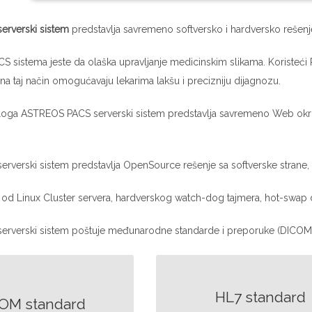
rverski sistem
predstavlja savremeno softversko i hardversko rešenj
S sistema jeste da olaška upravljanje medicinskim slikama. Koristeći
na taj način omogućavaju lekarima lakšu i precizniju dijagnozu.
azloga ASTREOS PACS serverski sistem predstavlja savremeno Web ok
verski sistem predstavlja OpenSource rešenje sa softverske strane, 
i od Linux Cluster servera, hardverskog watch-dog tajmera, hot-swap d
rverski sistem poštuje međunarodne standarde i preporuke (DICOM, 
HL7 standard
OM standard